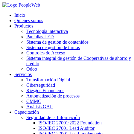
Saltar
al
Inicio
contenido
Quienes somos
Productos
Tecnología interactiva
Pantallas LED
Sistema de gestión de contenidos
Sistema de gestión de turnos
Controles de Acceso
Sistema integral de gestión de Cooperativas de ahorro y
crédito
Odoo
Servicios
Transformación Digital
Ciberseguridad
Riesgos Financieros
Automatización de procesos
CMMC
Análisis GAP
Capacitación
Seguridad de la Información
ISO/IEC 27001:2022 Foundation
ISO/IEC 27001 Lead Auditor
ISO/IEC 27001 Lead Implementer