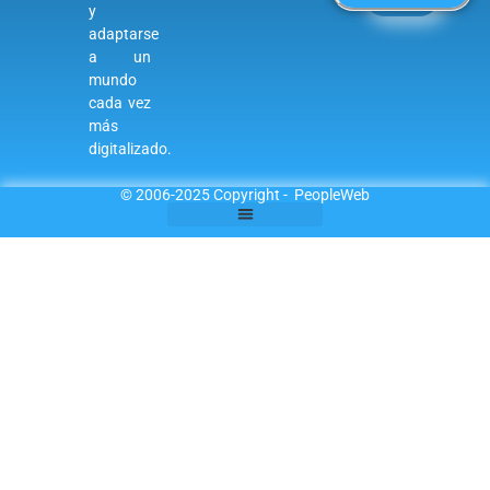
y
adaptarse
a un
mundo
cada vez
más
digitalizado.
© 2006-2025 Copyright - PeopleWeb