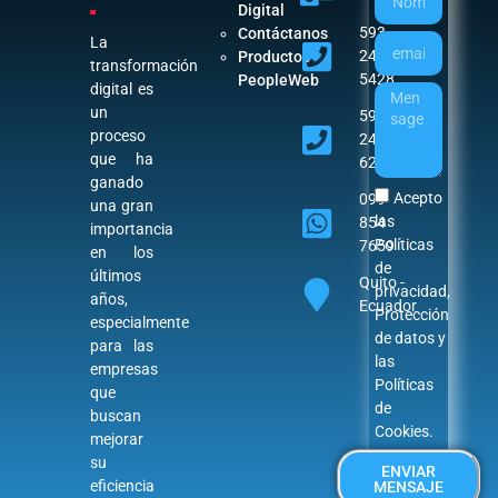
Digital
593
Contáctanos
La
242
Productos
transformación
5428
PeopleWeb
digital es
un
593
proceso
242
que ha
6282
ganado
Acepto
099
una gran
las
854
importancia
Políticas
7659
en los
de
últimos
Quito -
privacidad
,
años,
Ecuador
Protección
especialmente
de datos
y
para las
las
empresas
Políticas
que
de
buscan
Cookies
.
mejorar
su
ENVIAR
eficiencia
MENSAJE