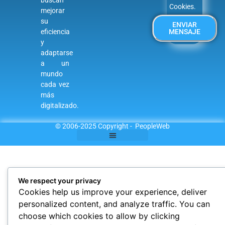
Cookies
.
mejorar
su
ENVIAR
eficiencia
MENSAJE
y
adaptarse
a un
mundo
cada vez
más
digitalizado.
© 2006-2025 Copyright - PeopleWeb
We respect your privacy
Cookies help us improve your experience, deliver
personalized content, and analyze traffic. You can
choose which cookies to allow by clicking