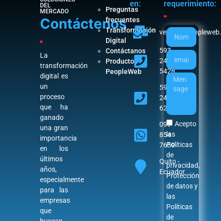
en:
requerimiento:
DEL
Preguntas
MERCADO
Contáctenos
frecuentes
Transformación
ventas@peopleweb
Digital
593
Contáctanos
La
242
Productos
transformación
5428
PeopleWeb
digital es
un
593
proceso
242
que ha
6282
ganado
Acepto
099
una gran
las
854
importancia
Políticas
7659
en los
de
últimos
Quito -
privacidad
,
años,
Ecuador
Protección
especialmente
de datos
y
para las
las
empresas
Políticas
que
de
buscan