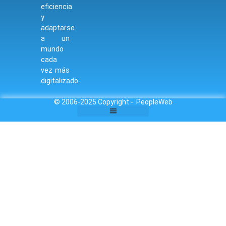
eficiencia
y
adaptarse
a un
mundo
cada
vez más
digitalizado.
© 2006-2025 Copyright - PeopleWeb