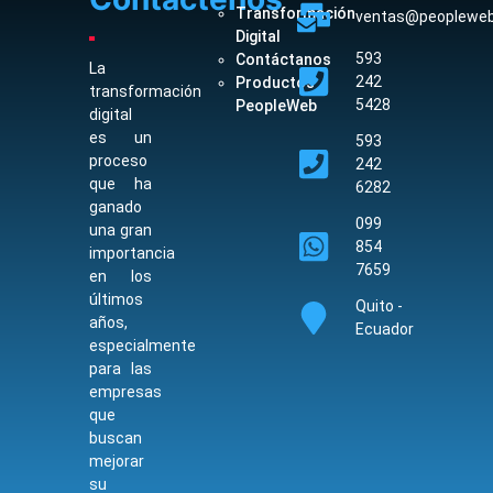
Transformación
ventas@peopleweb
Digital
593
Contáctanos
La
242
Productos
transformación
5428
PeopleWeb
digital
es un
593
proceso
242
que ha
6282
ganado
099
una gran
854
importancia
7659
en los
últimos
Quito -
años,
Ecuador
especialmente
para las
empresas
que
buscan
mejorar
su