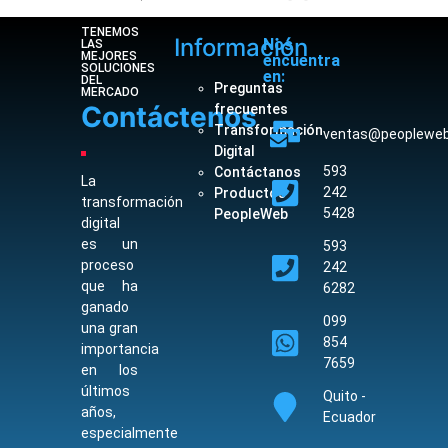
TENEMOS
Información
Nos
LAS
MEJORES
encuentra
SOLUCIONES
en:
DEL
Preguntas
MERCADO
Contáctenos
frecuentes
Transformación
ventas@peopleweb
Digital
593
Contáctanos
La
242
Productos
transformación
5428
PeopleWeb
digital
es un
593
proceso
242
que ha
6282
ganado
099
una gran
854
importancia
7659
en los
últimos
Quito -
años,
Ecuador
especialmente