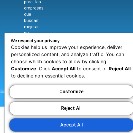
para las
empresas
que
buscan
mejorar
su
eficiencia
We respect your privacy
y
Cookies help us improve your experience, deliver
adaptarse
personalized content, and analyze traffic. You can
a un
choose which cookies to allow by clicking
mundo
Customize
. Click
Accept All
to consent or
Reject All
cada
to decline non-essential cookies.
vez más
digitalizado.
Customize
© 2006-2025 Copyright - PeopleWeb
Reject All
Accept All