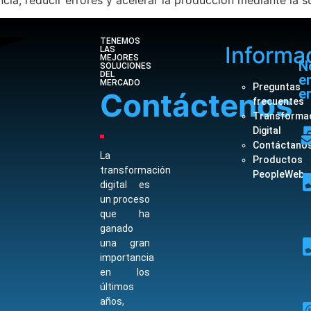
TENEMOS
Informa
LAS
MEJORES
N
SOLUCIONES
DEL
e
MERCADO
Preguntas
en
Contáctenos
frecuentes
Transforma
Digital
Contáctano
La
Productos
transformación
PeopleWeb
digital es
un proceso
que ha
ganado
una gran
importancia
en los
últimos
años,