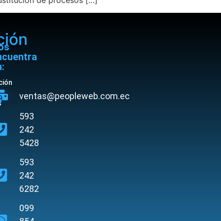
ción
os
ncuentra
:
ción
ventas@peopleweb.com.ec
s
593
242
5428
593
242
6282
099