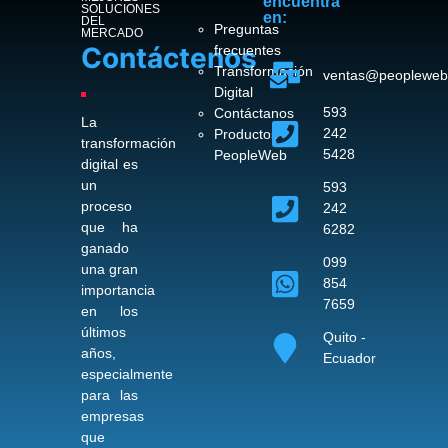
encuentra
SOLUCIONES
en:
DEL
Preguntas
MERCADO
Contáctenos
frecuentes
Transformación
ventas@peopleweb
Digital
593
Contáctanos
La
242
Productos
transformación
5428
PeopleWeb
digital es
un
593
proceso
242
que ha
6282
ganado
099
una gran
854
importancia
7659
en los
últimos
Quito -
años,
Ecuador
especialmente
para las
empresas
que