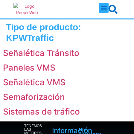
Quienes somos
Tipo de producto:
KPWTraffic
Señalética Tránsito
Paneles VMS
Señalética VMS
Semaforización
Sistemas de tráfico
TENEMOS
Información
Nos
LAS
MEJORES